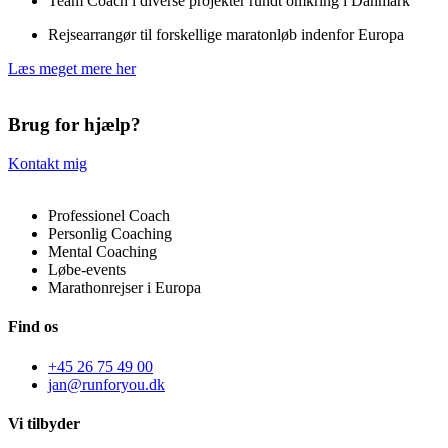
Team Coach i diverse projekter rundt omkring i Danmark
Rejsearrangør til forskellige maratonløb indenfor Europa
Læs meget mere her
Brug for hjælp?
Kontakt mig
Professionel Coach
Personlig Coaching
Mental Coaching
Løbe-events
Marathonrejser i Europa
Find os
+45 26 75 49 00
jan@runforyou.dk
Vi tilbyder